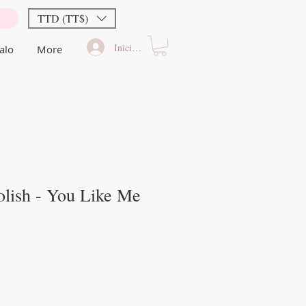
TTD (TT$)
Iniciar sesión
alo
More
olish - You Like Me