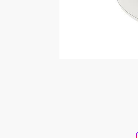
​
SPA DE UÑAS
T
Calle De Verteuil,
b
Woodbrook,
Trinidad y Tobago