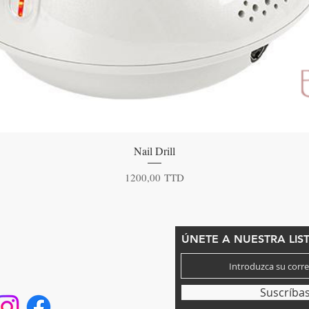
Vista rápida
Nail Drill
Precio
1200,00 TTD
CONTACTANOS
ÚNETE A NUESTRA LIS
eléfono: 868-293-7525
eautyfairysspa@gmail.com
Suscríba