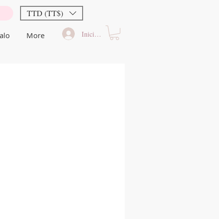
TTD (TT$)
Iniciar sesión
alo
More