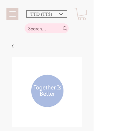
TTD (TT$)