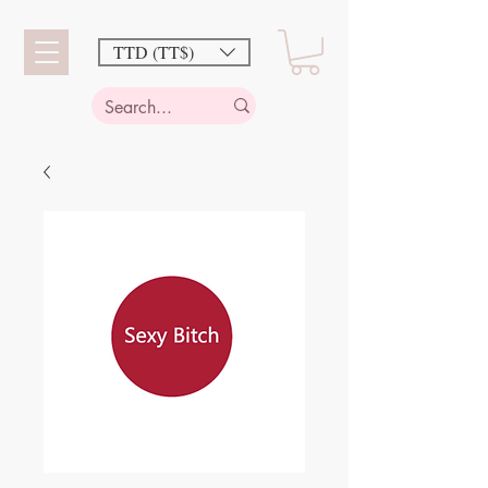
TTD (TT$)