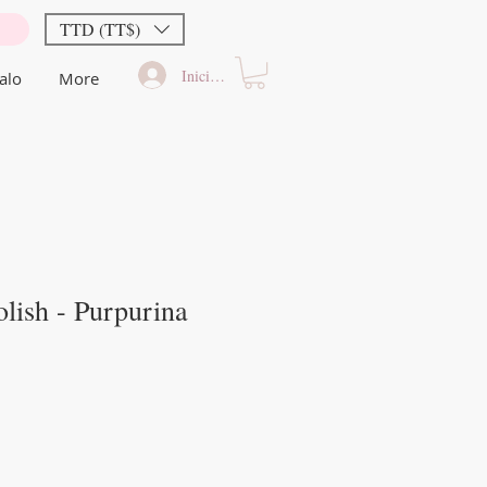
TTD (TT$)
Iniciar sesión
alo
More
lish - Purpurina