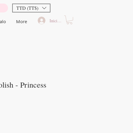
TTD (TT$)
Iniciar sesión
alo
More
lish - Princess