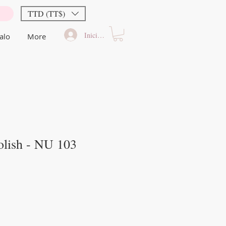
TTD (TT$)
Iniciar sesión
alo
More
olish - NU 103