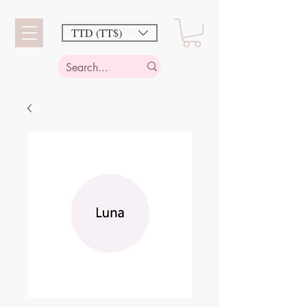
TTD (TT$)