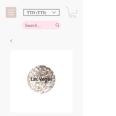
TTD (TT$)