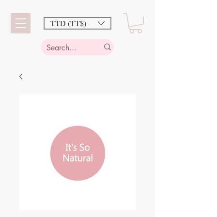
TTD (TT$)