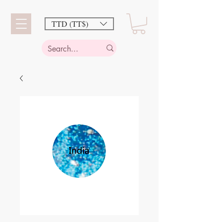
TTD (TT$)