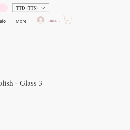
TTD (TT$)
Iniciar sesión
alo
More
lish - Glass 3