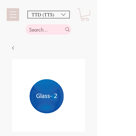
TTD (TT$)