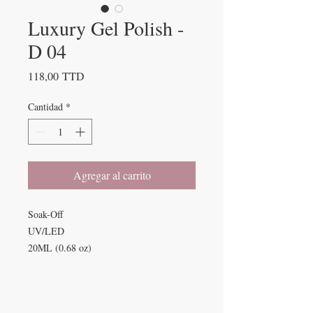
Luxury Gel Polish -
D 04
Precio
118,00 TTD
Cantidad
*
Agregar al carrito
Soak-Off
UV/LED
20ML (0.68 oz)