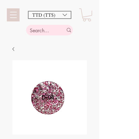
TTD (TT$)