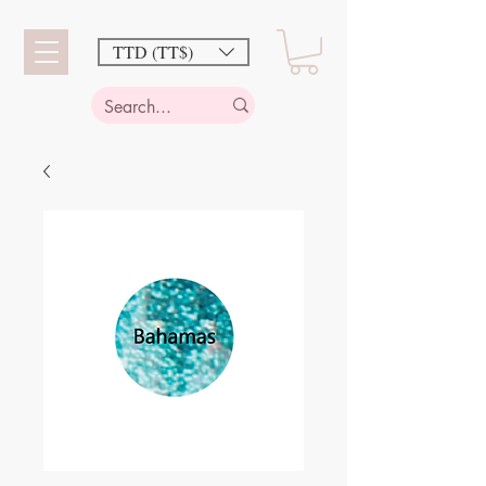
TTD (TT$)