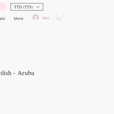
TTD (TT$)
Iniciar sesión
alo
More
lish - Aruba