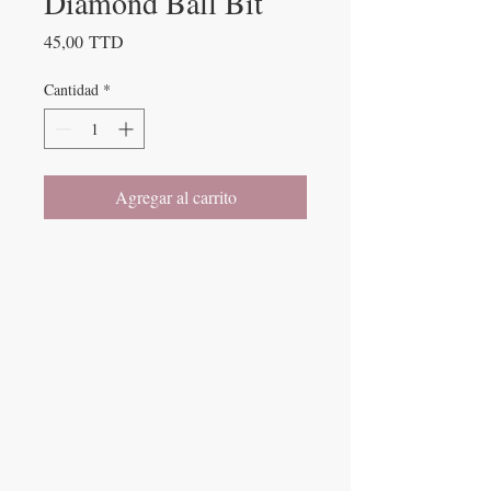
Diamond Ball Bit
Precio
45,00 TTD
Cantidad
*
Agregar al carrito
SPA DE UÑAS
Calle De Verteuil,
Woodbrook,
Trinidad y Tobago
CONTACTANOS
​
Teléfono:
868-293-7525