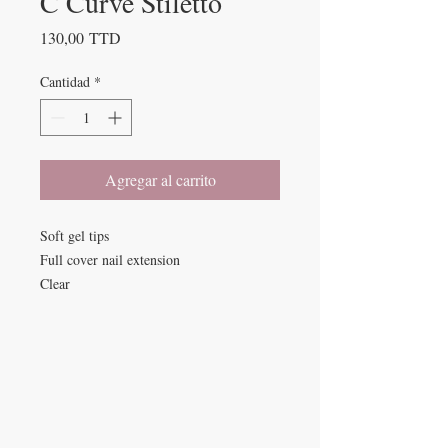
C Curve Stiletto
Precio
130,00 TTD
Cantidad
*
Agregar al carrito
Soft gel tips
Full cover nail extension
Clear
SPA DE UÑAS
Calle De Verteuil,