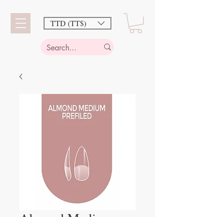
TTD (TT$)