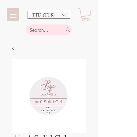
TTD (TT$)