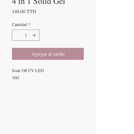
4 in 1 Solid Gel
Precio
140,00 TTD
Cantidad
*
Agregar al carrito
Soak Off UV LED
30G
SPA DE UÑAS
Calle De Verteuil,
Woodbrook,